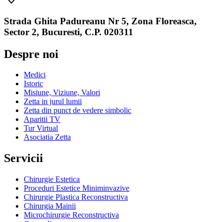
Strada Ghita Padureanu Nr 5, Zona Floreasca,
Sector 2, Bucuresti, C.P. 020311
Despre noi
Medici
Istoric
Misiune, Viziune, Valori
Zetta in jurul lumii
Zetta din punct de vedere simbolic
Aparitii TV
Tur Virtual
Asociatia Zetta
Servicii
Chirurgie Estetica
Proceduri Estetice Miniminvazive
Chirurgie Plastica Reconstructiva
Chirurgia Mainii
Microchirurgie Reconstructiva