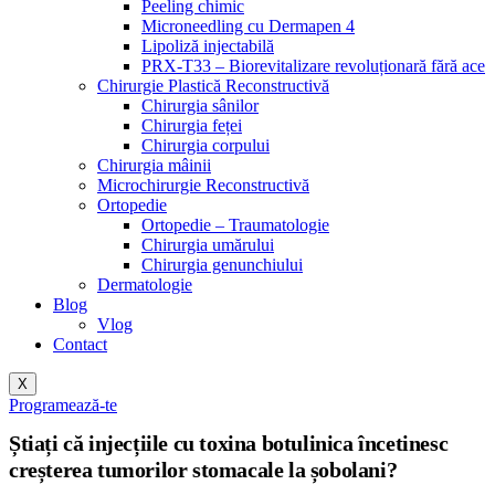
Peeling chimic
Microneedling cu Dermapen 4
Lipoliză injectabilă
PRX-T33 – Biorevitalizare revoluționară fără ace
Chirurgie Plastică Reconstructivă
Chirurgia sânilor
Chirurgia feței
Chirurgia corpului
Chirurgia mâinii
Microchirurgie Reconstructivă
Ortopedie
Ortopedie – Traumatologie
Chirurgia umărului
Chirurgia genunchiului
Dermatologie
Blog
Vlog
Contact
X
Programează-te
Știați că injecțiile cu toxina botulinica încetinesc
creșterea tumorilor stomacale la șobolani?