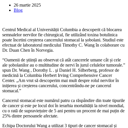
26 martie 2025
Blog
Centrul Medical al Universității Columbia a descoperit că blocarea
semnalelor nervilor fie chirurgical, fie utilizând toxina botulinica
poate încetini creșterea cancerului stomacal la șobolani. Studiul este
efectuat de laboratorul medicului Timothy C. Wang în colaborare cu
Dr. Duan Chen în Norvegia.
“Oamenii de știință au observat că atât cancerele umane cât și cele
ale șobolanilor au o multitudine de nervi în jurul celulelor tumorale.”
spun Dr. Wang , Dorothy L . şi Daniel H. Silberberg, profesor de
medicină la Columbia Herbert Irving Comprehensive Cancer
Center. „Am vrut să descoperim mai mult despre rolul nervilor în
inițierea și creșterea cancerului, concentrându-ne pe cancerul
stomacal.”
Cancerul stomacal este numărul patru ca răspândire din toate tipurile
de cancer și este pe locul doi în ierarhia mortalității la nivel mondial,
cu o rată de supraviețuire de 5 ani pentru un procent de mai puțin de
25% dintre persoanele afectate.
Echipa Doctorului Wang a utilizat 3 tipuri de cancer stomacal și