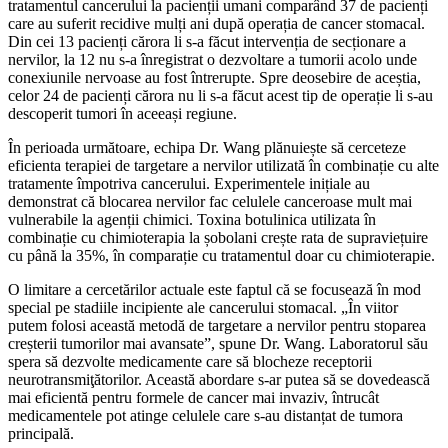
tratamentul cancerului la pacienții umani comparând 37 de pacienți
care au suferit recidive mulți ani după operația de cancer stomacal.
Din cei 13 pacienți cărora li s-a făcut intervenția de secționare a
nervilor, la 12 nu s-a înregistrat o dezvoltare a tumorii acolo unde
conexiunile nervoase au fost întrerupte. Spre deosebire de aceștia,
celor 24 de pacienți cărora nu li s-a făcut acest tip de operație li s-au
descoperit tumori în aceeași regiune.
În perioada următoare, echipa Dr. Wang plănuiește să cerceteze
eficienta terapiei de targetare a nervilor utilizată în combinație cu alte
tratamente împotriva cancerului. Experimentele inițiale au
demonstrat că blocarea nervilor fac celulele canceroase mult mai
vulnerabile la agenții chimici. Toxina botulinica utilizata în
combinație cu chimioterapia la șobolani crește rata de supraviețuire
cu până la 35%, în comparație cu tratamentul doar cu chimioterapie.
O limitare a cercetărilor actuale este faptul că se focusează în mod
special pe stadiile incipiente ale cancerului stomacal. „În viitor
putem folosi această metodă de targetare a nervilor pentru stoparea
creșterii tumorilor mai avansate”, spune Dr. Wang. Laboratorul său
spera să dezvolte medicamente care să blocheze receptorii
neurotransmiţătorilor. Această abordare s-ar putea să se dovedească
mai eficientă pentru formele de cancer mai invaziv, întrucât
medicamentele pot atinge celulele care s-au distanțat de tumora
principală.