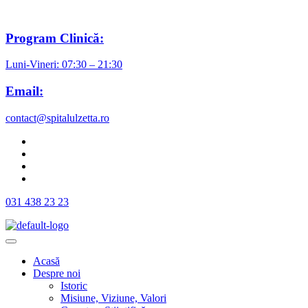
Program Clinică:
Luni-Vineri: 07:30 – 21:30
Email:
contact@spitalulzetta.ro
031 438 23 23
Acasă
Despre noi
Istoric
Misiune, Viziune, Valori