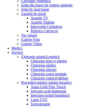
Cercetare Științifică
Zetta din punct de vedere simbolic
Zetta în jurul lumii
Apariții de presă
Apariții TV
Apariții Tipărite
Intervenții Complexe
Rubrica Catchy.ro
Tur virtual
Galerie Foto
Galerie Video
Medici
Servicii
Chirurgie plastică estetică
Chirurgia fetei și gâtului
Chirurgia sânilor
Chirurgia siluetei
Chirurgia zonei genitale
Chirurgie estetică bărbați
Proceduri estetice minim invazive
Aqua Gold Fine Touch
Injectare acid hialuronic
Injectare toxină botulinică
Laser CO2
Scleroterapie