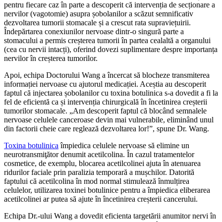
pentru fiecare caz în parte a descoperit că intervenția de secționare a
nervilor (vagotomie) asupra șobolanilor a scăzut semnificativ
dezvoltarea tumorii stomacale și a crescut rata supraviețuirii.
Îndepărtarea conexiunilor nervoase dintr-o singură parte a
stomacului a permis creșterea tumorii în partea cealaltă a organului
(cea cu nervii intacți), oferind dovezi suplimentare despre importanța
nervilor în creșterea tumorilor.
Apoi, echipa Doctorului Wang a încercat să blocheze transmiterea
informației nervoase cu ajutorul medicației. Aceștia au descoperit
faptul că injectarea șobolanilor cu toxina botulinica s-a dovedit a fi la
fel de eficientă ca și intervenția chirurgicală în încetinirea creșterii
tumorilor stomacale. „Am descoperit faptul că blocând semnalele
nervoase celulele canceroase devin mai vulnerabile, eliminând unul
din factorii cheie care reglează dezvoltarea lor!”, spune Dr. Wang.
Toxina botulinica
împiedica celulele nervoase să elimine un
neurotransmiţător denumit acetilcolina. În cazul tratamentelor
cosmetice, de exemplu, blocarea acetilcolinei ajuta în atenuarea
ridurilor faciale prin paralizia temporară a mușchilor. Datorită
faptului că acetilcolina în mod normal stimulează înmulțirea
celulelor, utilizarea toxinei botulinice pentru a împiedica eliberarea
acetilcolinei ar putea să ajute în încetinirea creșterii cancerului.
Echipa Dr.-ului Wang a dovedit eficienta targetării anumitor nervi în