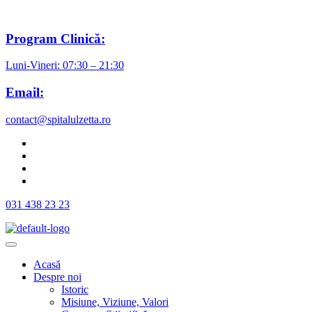
Program Clinică:
Luni-Vineri: 07:30 – 21:30
Email:
contact@spitalulzetta.ro
031 438 23 23
Acasă
Despre noi
Istoric
Misiune, Viziune, Valori