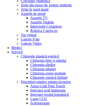
Cercetare Științifică
Zetta din punct de vedere simbolic
Zetta în jurul lumii
Apariții de presă
Apariții TV
Apariții Tipărite
Intervenții Complexe
Rubrica Catchy.ro
Tur virtual
Galerie Foto
Galerie Video
Medici
Servicii
Chirurgie plastică estetică
Chirurgia fetei și gâtului
Chirurgia sânilor
Chirurgia siluetei
Chirurgia zonei genitale
Chirurgie estetică bărbați
Proceduri estetice minim invazive
Aqua Gold Fine Touch
Injectare acid hialuronic
Injectare toxină botulinică
Laser CO2
Scleroterapie