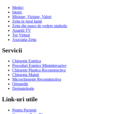
Medici
Istoric
Misiune, Viziune, Valori
Zetta in jurul lumii
Zetta din punct de vedere simbolic
Aparitii TV
Tur Virtual
Asociatia Zetta
Servicii
Chirurgie Estetica
Proceduri Estetice Miniminvazive
Chirurgie Plastica Reconstructiva
Chirurgia Mainii
Microchirurgie Reconstructiva
Ortopedie
Dermatologie
Link-uri utile
Pentru Pacienti