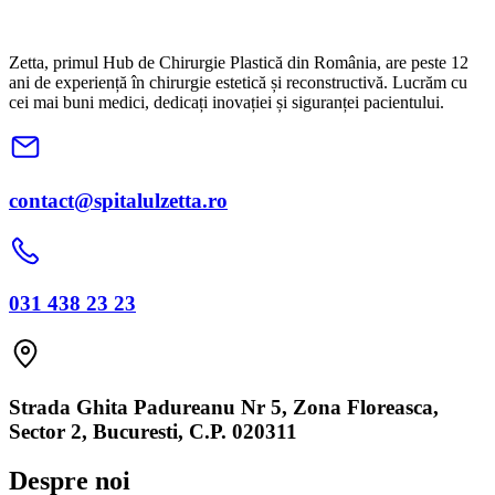
Zetta, primul Hub de Chirurgie Plastică din România, are peste 12
ani de experiență în chirurgie estetică și reconstructivă. Lucrăm cu
cei mai buni medici, dedicați inovației și siguranței pacientului.
contact@spitalulzetta.ro
031 438 23 23
Strada Ghita Padureanu Nr 5, Zona Floreasca,
Sector 2, Bucuresti, C.P. 020311
Despre noi