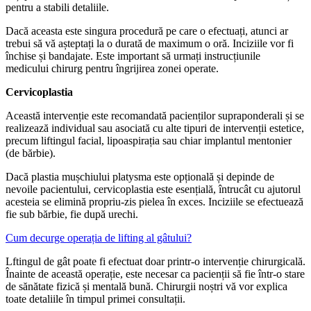
pentru a stabili detaliile.
Dacă aceasta este singura procedură pe care o efectuați, atunci ar
trebui să vă așteptați la o durată de maximum o oră. Inciziile vor fi
închise și bandajate. Este important să urmați instrucțiunile
medicului chirurg pentru îngrijirea zonei operate.
Cervicoplastia
Această intervenție este recomandată pacienților supraponderali și se
realizează individual sau asociată cu alte tipuri de intervenții estetice,
precum liftingul facial, lipoaspirația sau chiar implantul mentonier
(de bărbie).
Dacă plastia mușchiului platysma este opțională și depinde de
nevoile pacientului, cervicoplastia este esențială, întrucât cu ajutorul
acesteia se elimină propriu-zis pielea în exces. Inciziile se efectuează
fie sub bărbie, fie după urechi.
Cum decurge operația de lifting al gâtului?
Lftingul de gât poate fi efectuat doar printr-o intervenție chirurgicală.
Înainte de această operație, este necesar ca pacienții să fie într-o stare
de sănătate fizică și mentală bună. Chirurgii noștri vă vor explica
toate detaliile în timpul primei consultații.