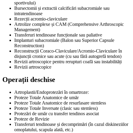
sportivului)
Bursectomii și extractii calcificări subacromiale sau
intratendinoase
Rezecții acromio-claviculare
Artrolize complexe și CAM (Comprehensive Arthroscopic
Management)
Transferuri tendinoase funcționale sau paliative
Implanturi subacromiale (Balon sau Superior Capsule
Reconstruction)
Reconstrucții Coraco-Claviculare/Acromio-Claviculare în
disjuncții cronice sau acute (cu sau fără autogrefă tendon)
Revizii artroscopice pentru rerupturi coafă sau instabilități
Revizii artroscopice
Operații deschise
Artroplastii/Endoprotezări în omartroze:
Proteze Totale Anatomice de umăr
Proteze Totale Anatomice de resurfasare stemless
Proteze Totale Inversate (clasic sau stemless)
Protezări de umăr cu transfer tendinos asociat
Proteze de Revizie
Transferuri tendinoase și decomprimări (în cazul diskineziilor
omoplatului, scapula alată, etc.)