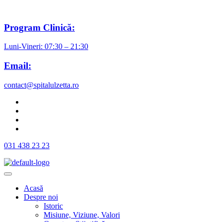
Program Clinică:
Luni-Vineri: 07:30 – 21:30
Email:
contact@spitalulzetta.ro
031 438 23 23
Acasă
Despre noi
Istoric
Misiune, Viziune, Valori