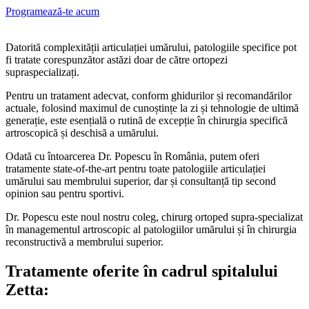
Programează-te acum
Datorită complexității articulației umărului, patologiile specifice pot
fi tratate corespunzător astăzi doar de către ortopezi
supraspecializați.
Pentru un tratament adecvat, conform ghidurilor și recomandărilor
actuale, folosind maximul de cunoștințe la zi și tehnologie de ultimă
generație, este esențială o rutină de excepție în chirurgia specifică
artroscopică și deschisă a umărului.
Odată cu întoarcerea Dr. Popescu în România, putem oferi
tratamente state-of-the-art pentru toate patologiile articulației
umărului sau membrului superior, dar și consultanță tip second
opinion sau pentru sportivi.
Dr. Popescu este noul nostru coleg, chirurg ortoped supra-specializat
în managementul artroscopic al patologiilor umărului și în chirurgia
reconstructivă a membrului superior.
Tratamente oferite în cadrul spitalului
Zetta: