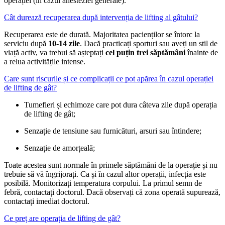
operației (în cazul anesteziei generale).
Cât durează recuperarea după intervenția de lifting al gâtului?
Recuperarea este de durată. Majoritatea pacienților se întorc la
serviciu după
10-14 zile
. Dacă practicați sporturi sau aveți un stil de
viață activ, va trebui să așteptați
cel puțin trei săptămâni
înainte de
a relua activitățile intense.
Care sunt riscurile și ce complicații ce pot apărea în cazul operației
de lifting de gât?
Tumefieri și echimoze care pot dura câteva zile după operația
de lifting de gât;
Senzație de tensiune sau furnicături, arsuri sau întindere;
Senzație de amorțeală;
Toate acestea sunt normale în primele săptămâni de la operație și nu
trebuie să vă îngrijorați. Ca și în cazul altor operații, infecția este
posibilă. Monitorizați temperatura corpului. La primul semn de
febră, contactați doctorul. Dacă observați că zona operată supurează,
contactați imediat doctorul.
Ce preț are operația de lifting de gât?