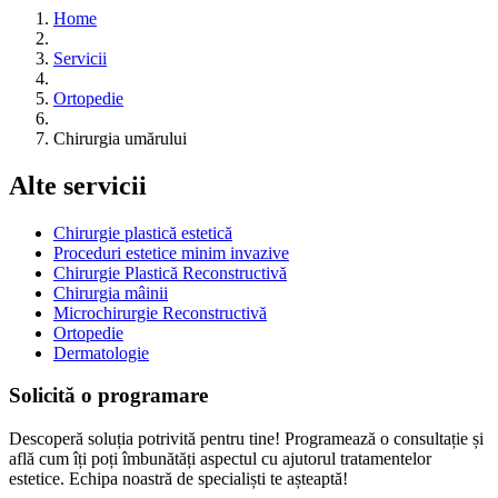
Home
Servicii
Ortopedie
Chirurgia umărului
Alte servicii
Chirurgie plastică estetică
Proceduri estetice minim invazive
Chirurgie Plastică Reconstructivă
Chirurgia mâinii
Microchirurgie Reconstructivă
Ortopedie
Dermatologie
Solicită o programare
Descoperă soluția potrivită pentru tine! Programează o consultație și
află cum îți poți îmbunătăți aspectul cu ajutorul tratamentelor
estetice. Echipa noastră de specialiști te așteaptă!