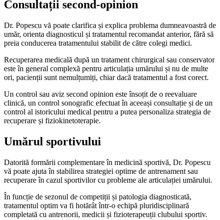
Consultații second-opinion
Dr. Popescu vă poate clarifica și explica problema dumneavoastră de
umăr, orienta diagnosticul și tratamentul recomandat anterior, fără să
preia conducerea tratamentului stabilit de către colegi medici.
Recuperarea medicală după un tratament chirurgical sau conservator
este în general complexă pentru articulația umărului și nu de multe
ori, pacienții sunt nemulțumiți, chiar dacă tratamentul a fost corect.
Un control sau aviz second opinion este însoțit de o reevaluare
clinică, un control sonografic efectuat în aceeași consultație și de un
control al istoricului medical pentru a putea personaliza strategia de
recuperare și fiziokinetoterapie.
Umărul sportivului
Datorită formării complementare în medicină sportivă, Dr. Popescu
vă poate ajuta în stabilirea strategiei optime de antrenament sau
recuperare în cazul sportivilor cu probleme ale articulației umărului.
În funcție de sezonul de competiții și patologia diagnosticată,
tratamentul optim va fi hotărât într-o echipă pluridisciplinară
completată cu antrenorii, medicii și fizioterapeuții clubului sportiv.