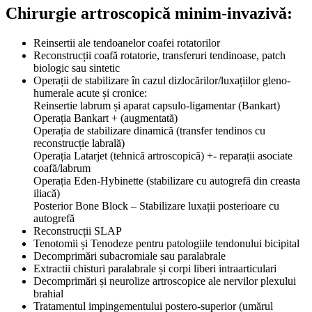
Chirurgie artroscopică minim-invazivă:
Reinsertii ale tendoanelor coafei rotatorilor
Reconstrucții coafă rotatorie, transferuri tendinoase, patch
biologic sau sintetic
Operații de stabilizare în cazul dizlocărilor/luxațiilor gleno-
humerale acute și cronice:
Reinsertie labrum și aparat capsulo-ligamentar (Bankart)
Operația Bankart + (augmentată)
Operația de stabilizare dinamică (transfer tendinos cu
reconstrucție labrală)
Operația Latarjet (tehnică artroscopică) +- reparații asociate
coafă/labrum
Operația Eden-Hybinette (stabilizare cu autogrefă din creasta
iliacă)
Posterior Bone Block – Stabilizare luxații posterioare cu
autogrefă
Reconstrucții SLAP
Tenotomii și Tenodeze pentru patologiile tendonului bicipital
Decomprimări subacromiale sau paralabrale
Extractii chisturi paralabrale și corpi liberi intraarticulari
Decomprimări și neurolize artroscopice ale nervilor plexului
brahial
Tratamentul impingementului postero-superior (umărul