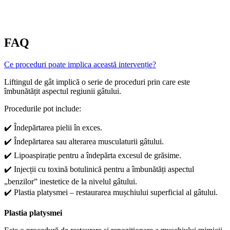
FAQ
Ce proceduri poate implica această intervenție?
Liftingul de gât implică o serie de proceduri prin care este
îmbunătățit aspectul regiunii gâtului.
Procedurile pot include:
✔️ Îndepărtarea pielii în exces.
✔️ Îndepărtarea sau alterarea musculaturii gâtului.
✔️ Lipoaspirație pentru a îndepărta excesul de grăsime.
✔️ Injecții cu toxină botulinică pentru a îmbunătăți aspectul
„benzilor” inestetice de la nivelul gâtului.
✔️ Plastia platysmei – restaurarea mușchiului superficial al gâtului.
Plastia platysmei