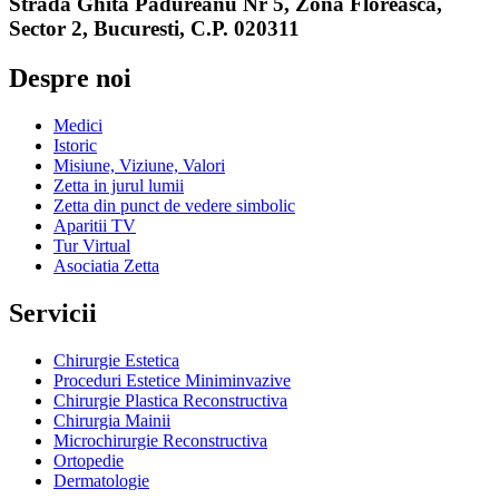
Strada Ghita Padureanu Nr 5, Zona Floreasca,
Sector 2, Bucuresti, C.P. 020311
Despre noi
Medici
Istoric
Misiune, Viziune, Valori
Zetta in jurul lumii
Zetta din punct de vedere simbolic
Aparitii TV
Tur Virtual
Asociatia Zetta
Servicii
Chirurgie Estetica
Proceduri Estetice Miniminvazive
Chirurgie Plastica Reconstructiva
Chirurgia Mainii
Microchirurgie Reconstructiva
Ortopedie
Dermatologie