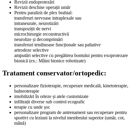
Revizii endoprotezări
Revizii deschise operații umăr
Pentru paralizii de plex brahial:
transferuri nervoase intraplexale sau
intraneurale, neurotizări
transpoziții de nervi
microchirurgie reconstructivă
neurolize și decomprimări
transferuri tendinoase funcționale sau paliative
artrodeze selective
amputări selective cu pregătirea bontului pentru exoprotezare
bionică (ex.: Mâini bionice robotizate)
Tratament conservator/ortopedic:
personalizare fizioterapie, recuperare medicală, kinetoterapie,
balneoterapie
imobilizări în orteze și atele customizate
infiltrații diverse sub control ecografic
terapie cu unde șoc
personalizare program de antrenament sau recuperare pentru
sportivi cu leziuni la nivelul membrului superior (umăr, cot,
mână)