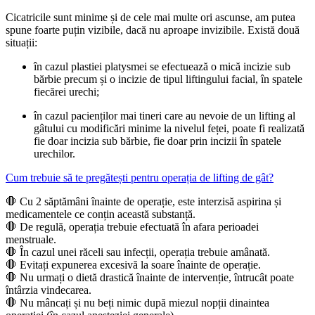
Cicatricile sunt minime și de cele mai multe ori ascunse, am putea
spune foarte puțin vizibile, dacă nu aproape invizibile. Există două
situații:
în cazul plastiei platysmei se efectuează o mică incizie sub
bărbie precum și o incizie de tipul liftingului facial, în spatele
fiecărei urechi;
în cazul pacienților mai tineri care au nevoie de un lifting al
gâtului cu modificări minime la nivelul feței, poate fi realizată
fie doar incizia sub bărbie, fie doar prin incizii în spatele
urechilor.
Cum trebuie să te pregătești pentru operația de lifting de gât?
🛑 Cu 2 săptămâni înainte de operație, este interzisă aspirina și
medicamentele ce conțin această substanță.
🛑 De regulă, operația trebuie efectuată în afara perioadei
menstruale.
🛑 În cazul unei răceli sau infecții, operația trebuie amânată.
🛑 Evitați expunerea excesivă la soare înainte de operație.
🛑 Nu urmați o dietă drastică înainte de intervenție, întrucât poate
întârzia vindecarea.
🛑 Nu mâncați și nu beți nimic după miezul nopții dinaintea