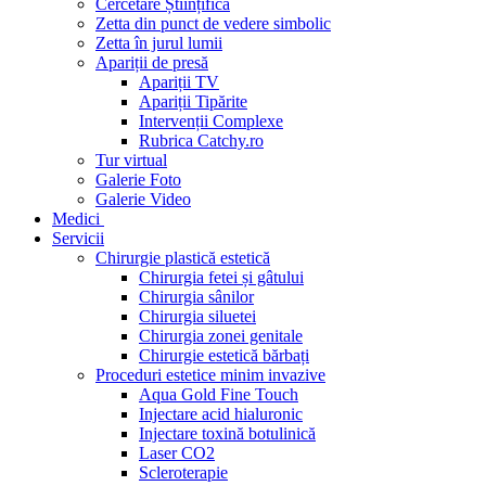
Cercetare Științifică
Zetta din punct de vedere simbolic
Zetta în jurul lumii
Apariții de presă
Apariții TV
Apariții Tipărite
Intervenții Complexe
Rubrica Catchy.ro
Tur virtual
Galerie Foto
Galerie Video
Medici
Servicii
Chirurgie plastică estetică
Chirurgia fetei și gâtului
Chirurgia sânilor
Chirurgia siluetei
Chirurgia zonei genitale
Chirurgie estetică bărbați
Proceduri estetice minim invazive
Aqua Gold Fine Touch
Injectare acid hialuronic
Injectare toxină botulinică
Laser CO2
Scleroterapie