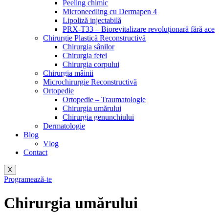
Peeling chimic
Microneedling cu Dermapen 4
Lipoliză injectabilă
PRX-T33 – Biorevitalizare revoluționară fără ace
Chirurgie Plastică Reconstructivă
Chirurgia sânilor
Chirurgia feței
Chirurgia corpului
Chirurgia mâinii
Microchirurgie Reconstructivă
Ortopedie
Ortopedie – Traumatologie
Chirurgia umărului
Chirurgia genunchiului
Dermatologie
Blog
Vlog
Contact
X
Programează-te
Chirurgia umărului