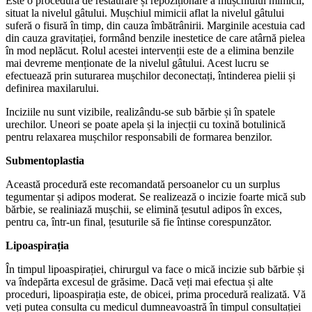
Este o procedură de restaurare și repoziționare a mușchiului mimicii,
situat la nivelul gâtului. Mușchiul mimicii aflat la nivelul gâtului
suferă o fisură în timp, din cauza îmbătrânirii. Marginile acestuia cad
din cauza gravitației, formând benzile inestetice de care atârnă pielea
în mod neplăcut. Rolul acestei intervenții este de a elimina benzile
mai devreme menționate de la nivelul gâtului. Acest lucru se
efectuează prin suturarea mușchilor deconectați, întinderea pielii și
definirea maxilarului.
Inciziile nu sunt vizibile, realizându-se sub bărbie și în spatele
urechilor. Uneori se poate apela și la injecții cu toxină botulinică
pentru relaxarea mușchilor responsabili de formarea benzilor.
Submentoplastia
Această procedură este recomandată persoanelor cu un surplus
tegumentar și adipos moderat. Se realizează o incizie foarte mică sub
bărbie, se realiniază mușchii, se elimină țesutul adipos în exces,
pentru ca, într-un final, țesuturile să fie întinse corespunzător.
Lipoaspirația
În timpul lipoaspirației, chirurgul va face o mică incizie sub bărbie și
va îndepărta excesul de grăsime. Dacă veți mai efectua și alte
proceduri, lipoaspirația este, de obicei, prima procedură realizată. Vă
veți putea consulta cu medicul dumneavoastră în timpul consultației