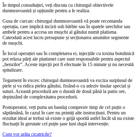
În timpul consultației, veți discuta cu chirurgul obiectivele
dumneavoastră și opțiunile pentru a le realiza.
Gusa de curcan: chirurgul dumneavoastră vă poate recomanda
operația, care implică incizii sub bărbie sau în spatele urechilor sau
ambele pentru a accesa un mușchi al gâtului numit platisma.
Cateodată acest lucru presupune și secționarea anumitor segmente
de mușchi.
În locul operației sau în completarea ei, injecțiile cu toxina botulinică
pot relaxa părți ale platismei care sunt responsabile pentru aspectul
„benzilor”. Aceste injecții pot fi efectuate în 15 minute și nu necesită
spitalizare.
Tegument în exces: chirurgul dumneavoastră va exciza surplusul de
piele și va ridica pielea gâtului, fixând-o cu adeziv tisular special și
suturi. Această procedură are o durată de două până la patru ore,
depinzând de complexitatea procedurii.
Postoperator, veți purta un bandaj compresiv timp de cel puțin o
săptămână, în cazul în care nu primiți alte instrucțiuni. Pentru un
rezultat ideal ar trebui să existe o grijă sporită astfel încât să nu existe
fluctuații în greutate cel puțin șase luni după intervenție.
Cum vor arăta cicatricile?