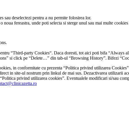
s sau deselectezi pentru a nu permite folosirea lor.
 noua fereastra, unde poti selecta si sterge unul sau mai multe cookies
ons.
entru “Third-party Cookies“. Daca doresti, tot aici poti bifa “Always a
ptions” si click pe “Delete…” din tab-ul “Browsing History”. Bifezi “Co
 cookies, in conformitate cu prezenta “Politica privind utilizarea Cookie
direct in site-ul nostrum prin linkul de mai sus. Dezactivarea utilizarii ace
Politica privind utilizarea cookies”. Eventualele modificari si/sau comple
ntact@clinicazetta.ro