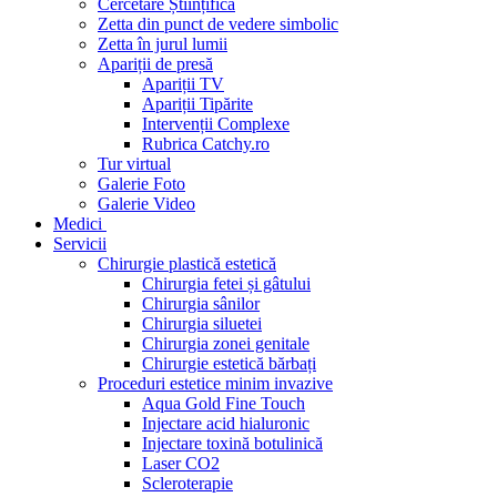
Cercetare Științifică
Zetta din punct de vedere simbolic
Zetta în jurul lumii
Apariții de presă
Apariții TV
Apariții Tipărite
Intervenții Complexe
Rubrica Catchy.ro
Tur virtual
Galerie Foto
Galerie Video
Medici
Servicii
Chirurgie plastică estetică
Chirurgia fetei și gâtului
Chirurgia sânilor
Chirurgia siluetei
Chirurgia zonei genitale
Chirurgie estetică bărbați
Proceduri estetice minim invazive
Aqua Gold Fine Touch
Injectare acid hialuronic
Injectare toxină botulinică
Laser CO2
Scleroterapie