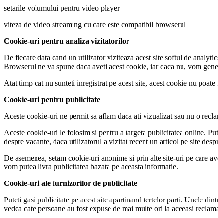
setarile volumului pentru video player
viteza de video streaming cu care este compatibil browserul
Cookie-uri pentru analiza vizitatorilor
De fiecare data cand un utilizator viziteaza acest site softul de analyti
Browserul ne va spune daca aveti acest cookie, iar daca nu, vom genera 
Atat timp cat nu sunteti inregistrat pe acest site, acest cookie nu poate f
Cookie-uri pentru publicitate
Aceste cookie-uri ne permit sa aflam daca ati vizualizat sau nu o reclama
Aceste cookie-uri le folosim si pentru a targeta publicitatea online. P
despre vacante, daca utilizatorul a vizitat recent un articol pe site des
De asemenea, setam cookie-uri anonime si prin alte site-uri pe care avem 
vom putea livra publicitatea bazata pe aceasta informatie.
Cookie-uri ale furnizorilor de publicitate
Puteti gasi publicitate pe acest site apartinand tertelor parti. Unele d
vedea cate persoane au fost expuse de mai multe ori la aceeasi reclam