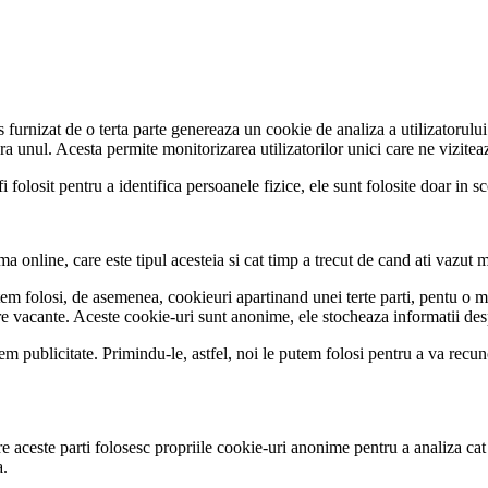
cs furnizat de o terta parte genereaza un cookie de analiza a utilizatorul
unul. Acesta permite monitorizarea utilizatorilor unici care ne viziteaza
i folosit pentru a identifica persoanele fizice, ele sunt folosite doar in sco
 online, care este tipul acesteia si cat timp a trecut de cand ati vazut m
utem folosi, de asemenea, cookieuri apartinand unei terte parti, pentu o m
pre vacante. Aceste cookie-uri sunt anonime, ele stocheaza informatii desp
publicitate. Primindu-le, astfel, noi le putem folosi pentru a va recunoast
intre aceste parti folosesc propriile cookie-uri anonime pentru a analiza c
a.