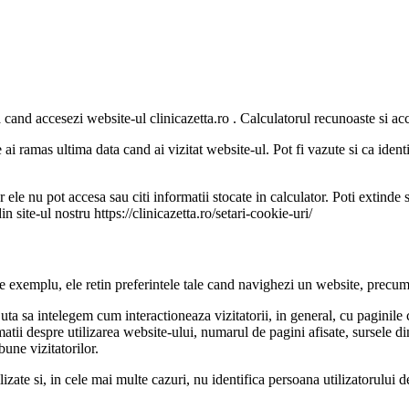
and accesezi website-ul clinicazetta.ro . Calculatorul recunoaste si acce
i ramas ultima data cand ai vizitat website-ul. Pot fi vazute si ca ident
le nu pot accesa sau citi informatii stocate in calculator. Poti extinde s
in site-ul nostru https://clinicazetta.ro/setari-cookie-uri/
exemplu, ele retin preferintele tale cand navighezi un website, precum li
ajuta sa intelegem cum interactioneaza vizitatorii, in general, cu paginile
matii despre utilizarea website-ului, numarul de pagini afisate, sursele din
bune vizitatorilor.
izate si, in cele mai multe cazuri, nu identifica persoana utilizatorului d