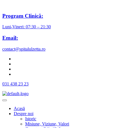
Program Clinică:
Luni-Vineri: 07:30 – 21:30
Email:
contact@spitalulzetta.ro
031 438 23 23
Acasă
Despre noi
Istoric
Misiune, Viziune, Valori