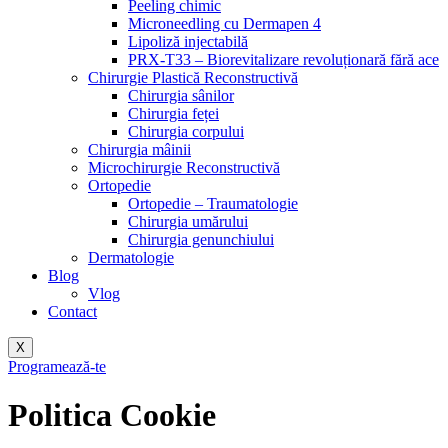
Peeling chimic
Microneedling cu Dermapen 4
Lipoliză injectabilă
PRX-T33 – Biorevitalizare revoluționară fără ace
Chirurgie Plastică Reconstructivă
Chirurgia sânilor
Chirurgia feței
Chirurgia corpului
Chirurgia mâinii
Microchirurgie Reconstructivă
Ortopedie
Ortopedie – Traumatologie
Chirurgia umărului
Chirurgia genunchiului
Dermatologie
Blog
Vlog
Contact
X
Programează-te
Politica Cookie