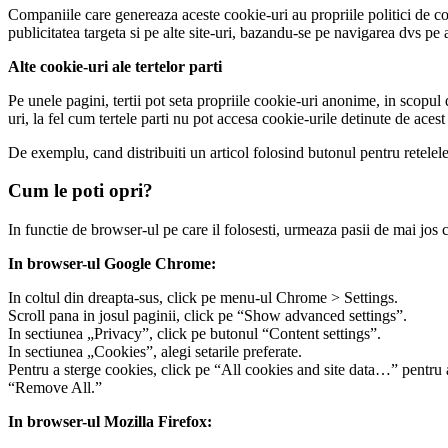
Companiile care genereaza aceste cookie-uri au propriile politici de confi
publicitatea targeta si pe alte site-uri, bazandu-se pe navigarea dvs pe a
Alte cookie-uri ale tertelor parti
Pe unele pagini, tertii pot seta propriile cookie-uri anonime, in scopul
uri, la fel cum tertele parti nu pot accesa cookie-urile detinute de acest 
De exemplu, cand distribuiti un articol folosind butonul pentru retelele s
Cum le poti opri?
In functie de browser-ul pe care il folosesti, urmeaza pasii de mai jos ca
In browser-ul Google Chrome:
In coltul din dreapta-sus, click pe menu-ul Chrome > Settings.
Scroll pana in josul paginii, click pe “Show advanced settings”.
In sectiunea „Privacy”, click pe butonul “Content settings”.
In sectiunea „Cookies”, alegi setarile preferate.
Pentru a sterge cookies, click pe “All cookies and site data…” pentru a 
“Remove All.”
In browser-ul Mozilla Firefox: