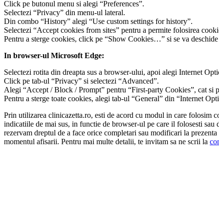
Click pe butonul menu si alegi “Preferences”.
Selectezi “Privacy” din menu-ul lateral.
Din combo “History” alegi “Use custom settings for history”.
Selectezi “Accept cookies from sites” pentru a permite folosirea cookie
Pentru a sterge cookies, click pe “Show Cookies…” si se va deschide o
In browser-ul Microsoft Edge:
Selectezi rotita din dreapta sus a browser-ului, apoi alegi Internet Opti
Click pe tab-ul “Privacy” si selectezi “Advanced”.
Alegi “Accept / Block / Prompt” pentru “First-party Cookies”, cat si p
Pentru a sterge toate cookies, alegi tab-ul “General” din “Internet O
Prin utilizarea clinicazetta.ro, esti de acord cu modul in care folosim
indicatiile de mai sus, in functie de browser-ul pe care il folosesti sau 
rezervam dreptul de a face orice completari sau modificari la prezenta “
momentul afisarii. Pentru mai multe detalii, te invitam sa ne scrii la
co