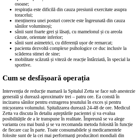
osoase;
respirația este dificilă din cauza presiunii exercitate asupra
toracelui;
menținerea unei posturi corecte este îngreunată din cauza
sânilor voluminoși;
sânii sunt foarte grei și lăsați, cu mamelonul și cu areola
căzute, orientate inferior;
sânii sunt asimetrici, cu diferență ușor de remarcat;
pacienta dezvoltă complexe psihologice ce duc inclusiv la
scăderea stimei de sine;
mobilitate scăzută și viteză de reacție întârziată, în special la
sportive.
Cum se desfășoară operația
Intervenția de reducție mamară la Spitalul Zetta se face sub anestezie
generală și durează aproximativ trei – patru ore. Ea constă în
incizarea sânilor pentru extragerea țesutului în exces și pentru
micșorarea volumului. Spitalizarea durează 24-48 de ore. Medicul
Zetta va discuta în detaliu așteptările pacientei și va evalua
posibilitățile de a le transpune în realitate. Împreună se va alege
varianta cea mai bună și se va recomanda metoda folosită în funcție
de fiecare caz în parte. Toate consumabilele și medicamentele
folosite sunt de la cei mai performanți producători mondiali din