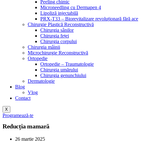
Peeling chimic
Microneedling cu Dermapen 4
Lipoliză injectabilă
PRX-T33 – Biorevitalizare revoluționară fără ace
Chirurgie Plastică Reconstructivă
Chirurgia sânilor
Chirurgia feței
Chirurgia corpului
Chirurgia mâinii
Microchirurgie Reconstructivă
Ortopedie
Ortopedie – Traumatologie
Chirurgia umărului
Chirurgia genunchiului
Dermatologie
Blog
Vlog
Contact
X
Programează-te
Reducția mamară
26 martie 2025