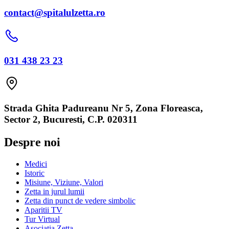
contact@spitalulzetta.ro
031 438 23 23
Strada Ghita Padureanu Nr 5, Zona Floreasca,
Sector 2, Bucuresti, C.P. 020311
Despre noi
Medici
Istoric
Misiune, Viziune, Valori
Zetta in jurul lumii
Zetta din punct de vedere simbolic
Aparitii TV
Tur Virtual
Asociatia Zetta