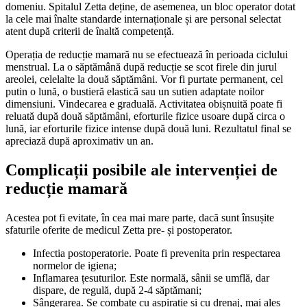
domeniu. Spitalul Zetta deține, de asemenea, un bloc operator dotat
la cele mai înalte standarde internaționale și are personal selectat
atent după criterii de înaltă competență.
Operația de reducție mamară nu se efectuează în perioada ciclului
menstrual. La o săptămână după reducție se scot firele din jurul
areolei, celelalte la două săptămâni. Vor fi purtate permanent, cel
putin o lună, o bustieră elastică sau un sutien adaptate noilor
dimensiuni. Vindecarea e graduală. Activitatea obișnuită poate fi
reluată după două săptămâni, eforturile fizice usoare după circa o
lună, iar eforturile fizice intense după două luni. Rezultatul final se
apreciază după aproximativ un an.
Complicații posibile ale intervenției de
reducție mamară
Acestea pot fi evitate, în cea mai mare parte, dacă sunt însușite
sfaturile oferite de medicul Zetta pre- și postoperator.
Infectia postoperatorie. Poate fi prevenita prin respectarea
normelor de igiena;
Inflamarea țesuturilor. Este normală, sânii se umflă, dar
dispare, de regulă, după 2-4 săptămani;
Sângerarea. Se combate cu aspirație si cu drenaj, mai ales