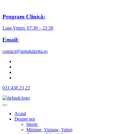
Program Clinică:
Luni-Vineri: 07:30 – 21:30
Email:
contact@spitalulzetta.ro
031 438 23 23
Acasă
Despre noi
Istoric
Misiune, Viziune, Valori