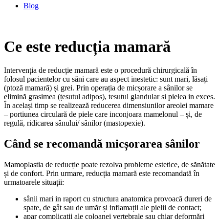
Blog
Ce este reducția mamară
Intervenția de reducție mamară este o procedură chirurgicală în
folosul pacientelor cu sâni care au aspect inestetic: sunt mari, lăsați
(ptoză mamară) și grei. Prin operația de micșorare a sânilor se
elimină grasimea (țesutul adipos), tesutul glandular si pielea in exces.
În același timp se realizează reducerea dimensiunilor areolei mamare
– portiunea circulară de piele care inconjoara mamelonul – și, de
regulă, ridicarea sânului/ sânilor (mastopexie).
Când se recomandă micșorarea sânilor
Mamoplastia de reducție poate rezolva probleme estetice, de sănătate
și de confort. Prin urmare, reducția mamară este recomandată în
urmatoarele situații:
sânii mari in raport cu structura anatomica provoacă dureri de
spate, de gât sau de umăr și inflamații ale pielii de contact;
apar complicații ale coloanei vertebrale sau chiar deformări