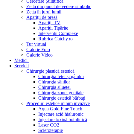
Cercetare Științifică
Zetta din punct de vedere simbolic
Zetta în jurul lumii
Apariții de presă
Apariții TV
Apariții Tipărite
Intervenții Complexe
Rubrica Catchy.ro
Tur virtual
Galerie Foto
Galerie Video
Medici
Servicii
Chirurgie plastică estetică
Chirurgia fetei și gâtului
Chirurgia sânilor
Chirurgia siluetei
Chirurgia zonei genitale
Chirurgie estetică bărbați
Proceduri estetice minim invazive
Aqua Gold Fine Touch
Injectare acid hialuronic
Injectare toxină botulinică
Laser CO2
Scleroterapie