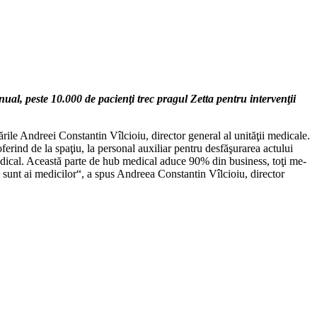
nual, peste 10.000 de pacienţi trec pragul Zetta pentru intervenţii
ile Andreei Constantin Vîlcioiu, director general al unităţii medicale.
rind de la spaţiu, la personal auxiliar pentru des­fă­şurarea actului
medical. Această parte de hub medical aduce 90% din business, toţi me­
i sunt ai medicilor“, a spus Andreea Constantin Vîlcioiu, direc­tor