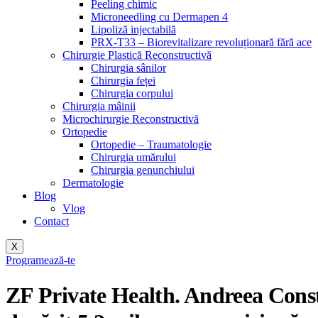
Peeling chimic
Microneedling cu Dermapen 4
Lipoliză injectabilă
PRX-T33 – Biorevitalizare revoluționară fără ace
Chirurgie Plastică Reconstructivă
Chirurgia sânilor
Chirurgia feței
Chirurgia corpului
Chirurgia mâinii
Microchirurgie Reconstructivă
Ortopedie
Ortopedie – Traumatologie
Chirurgia umărului
Chirurgia genunchiului
Dermatologie
Blog
Vlog
Contact
X
Programează-te
ZF Private Health. Andreea Consta