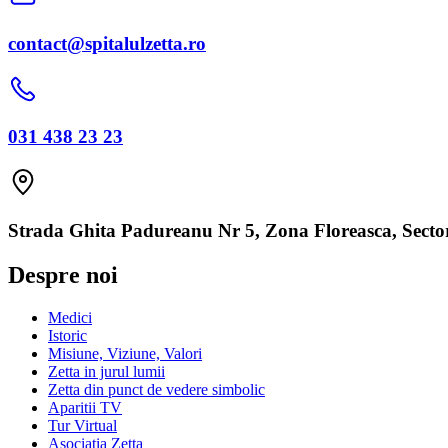
contact@spitalulzetta.ro
031 438 23 23
Strada Ghita Padureanu Nr 5, Zona Floreasca, Sector
Despre noi
Medici
Istoric
Misiune, Viziune, Valori
Zetta in jurul lumii
Zetta din punct de vedere simbolic
Aparitii TV
Tur Virtual
Asociatia Zetta