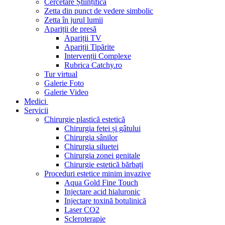
Cercetare Științifică
Zetta din punct de vedere simbolic
Zetta în jurul lumii
Apariții de presă
Apariții TV
Apariții Tipărite
Intervenții Complexe
Rubrica Catchy.ro
Tur virtual
Galerie Foto
Galerie Video
Medici
Servicii
Chirurgie plastică estetică
Chirurgia fetei și gâtului
Chirurgia sânilor
Chirurgia siluetei
Chirurgia zonei genitale
Chirurgie estetică bărbați
Proceduri estetice minim invazive
Aqua Gold Fine Touch
Injectare acid hialuronic
Injectare toxină botulinică
Laser CO2
Scleroterapie