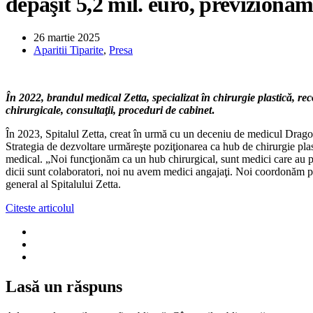
depăşit 5,2 mil. euro, previzionă
26 martie 2025
Aparitii Tiparite
,
Presa
În 2022, brandul medical Zetta, specializat în chirurgie plastică, rec
chirurgicale, consultaţii, proceduri de cabinet
.
În 2023, Spitalul Zetta, creat în urmă cu un deceniu de medicul Dragoş 
Strategia de dezvoltare urmăreşte poziţionarea ca hub de chirurgie plasti
me­dical. „Noi funcţionăm ca un hub chirurgical, sunt medici care au p
dicii sunt colaboratori, noi nu avem medici angajaţi. Noi coor­do­năm par
general al Spitalului Zetta.
Citeste articolul
Lasă un răspuns