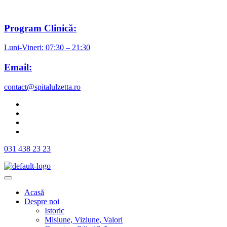
Program Clinică:
Luni-Vineri: 07:30 – 21:30
Email:
contact@spitalulzetta.ro
031 438 23 23
Acasă
Despre noi
Istoric
Misiune, Viziune, Valori