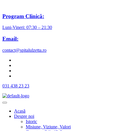
Program Clinică:
Luni-Vineri: 07:30 – 21:30
Email:
contact@spitalulzetta.ro
031 438 23 23
Acasă
Despre noi
Istoric
Misiune, Viziune, Valori