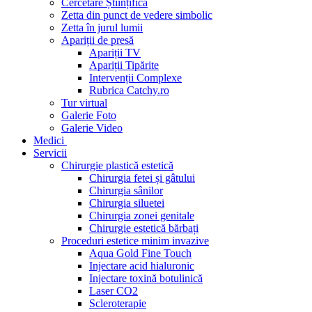
Cercetare Științifică
Zetta din punct de vedere simbolic
Zetta în jurul lumii
Apariții de presă
Apariții TV
Apariții Tipărite
Intervenții Complexe
Rubrica Catchy.ro
Tur virtual
Galerie Foto
Galerie Video
Medici
Servicii
Chirurgie plastică estetică
Chirurgia fetei și gâtului
Chirurgia sânilor
Chirurgia siluetei
Chirurgia zonei genitale
Chirurgie estetică bărbați
Proceduri estetice minim invazive
Aqua Gold Fine Touch
Injectare acid hialuronic
Injectare toxină botulinică
Laser CO2
Scleroterapie