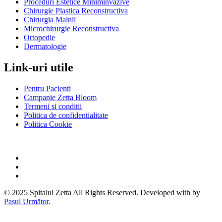
Proceduri Estetice Miniminvazive
Chirurgie Plastica Reconstructiva
Chirurgia Mainii
Microchirurgie Reconstructiva
Ortopedie
Dermatologie
Link-uri utile
Pentru Pacienti
Campanie Zetta Bloom
Termeni si conditii
Politica de confidentialitate
Politica Cookie
© 2025 Spitalul Zetta All Rights Reserved. Developed with by
Pasul Următor
.