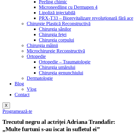
Peeling chimic
Microneedling cu Dermapen 4
Lipoliză injectabilă
PRX-T33 – Biorevitalizare revoluționară fără ace
Chirurgie Plastică Reconstructivă
Chirurgia sânilor
Chirurgia feței
Chirurgia corpului
Chirurgia mâinii
Microchirurgie Reconstructivă
Ortopedie
Ortopedie – Traumatologie
Chirurgia umărului
Chirurgia genunchiului
Dermatologie
Blog
Vlog
Contact
X
Programează-te
Trecutul negru al actriței Adriana Trandafir:
„Multe furtuni s-au iscat în sufletul ei”