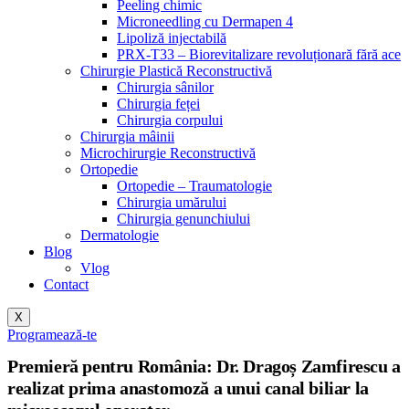
Peeling chimic
Microneedling cu Dermapen 4
Lipoliză injectabilă
PRX-T33 – Biorevitalizare revoluționară fără ace
Chirurgie Plastică Reconstructivă
Chirurgia sânilor
Chirurgia feței
Chirurgia corpului
Chirurgia mâinii
Microchirurgie Reconstructivă
Ortopedie
Ortopedie – Traumatologie
Chirurgia umărului
Chirurgia genunchiului
Dermatologie
Blog
Vlog
Contact
X
Programează-te
Premieră pentru România: Dr. Dragoș Zamfirescu a
realizat prima anastomoză a unui canal biliar la