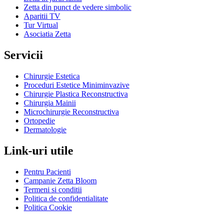
Zetta din punct de vedere simbolic
Aparitii TV
Tur Virtual
Asociatia Zetta
Servicii
Chirurgie Estetica
Proceduri Estetice Miniminvazive
Chirurgie Plastica Reconstructiva
Chirurgia Mainii
Microchirurgie Reconstructiva
Ortopedie
Dermatologie
Link-uri utile
Pentru Pacienti
Campanie Zetta Bloom
Termeni si conditii
Politica de confidentialitate
Politica Cookie