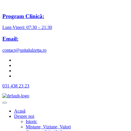
Program Clinică:
Luni-Vineri: 07:30 – 21:30
Email:
contact@spitalulzetta.ro
031 438 23 23
Acasă
Despre noi
Istoric
Misiune, Viziune, Valori