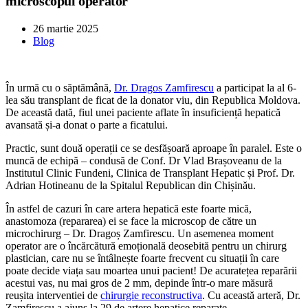
microscopul operator
26 martie 2025
Blog
În urmă cu o săptămână,
Dr. Dragos Zamfirescu
a participat la al 6-
lea său transplant de ficat de la donator viu, din Republica Moldova.
De această dată, fiul unei paciente aflate în insuficiență hepatică
avansată și-a donat o parte a ficatului.
Practic, sunt două operații ce se desfășoară aproape în paralel. Este o
muncă de echipă – condusă de Conf. Dr Vlad Brașoveanu de la
Institutul Clinic Fundeni, Clinica de Transplant Hepatic și Prof. Dr.
Adrian Hotineanu de la Spitalul Republican din Chișinău.
În astfel de cazuri în care artera hepatică este foarte mică,
anastomoza (repararea) ei se face la microscop de către un
microchirurg – Dr. Dragoș Zamfirescu. Un asemenea moment
operator are o încărcătură emoțională deosebită pentru un chirurg
plastician, care nu se întâlnește foarte frecvent cu situații în care
poate decide viața sau moartea unui pacient! De acuratețea reparării
acestui vas, nu mai gros de 2 mm, depinde într-o mare măsură
reușita interventiei de
chirurgie reconstructiva
. Cu această arteră, Dr.
Zamfirescu a ajuns la 29 de artere hepatice reparate.