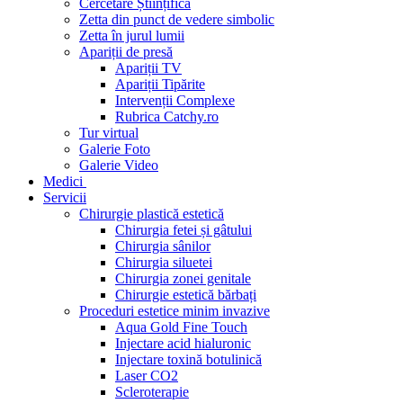
Cercetare Științifică
Zetta din punct de vedere simbolic
Zetta în jurul lumii
Apariții de presă
Apariții TV
Apariții Tipărite
Intervenții Complexe
Rubrica Catchy.ro
Tur virtual
Galerie Foto
Galerie Video
Medici
Servicii
Chirurgie plastică estetică
Chirurgia fetei și gâtului
Chirurgia sânilor
Chirurgia siluetei
Chirurgia zonei genitale
Chirurgie estetică bărbați
Proceduri estetice minim invazive
Aqua Gold Fine Touch
Injectare acid hialuronic
Injectare toxină botulinică
Laser CO2
Scleroterapie