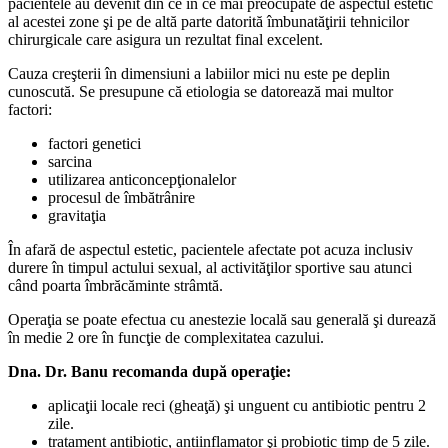
pacientele au devenit din ce în ce mai preocupate de aspectul estetic
al acestei zone şi pe de altă parte datorită îmbunatăţirii tehnicilor
chirurgicale care asigura un rezultat final excelent.
Cauza creşterii în dimensiuni a labiilor mici nu este pe deplin
cunoscută. Se presupune că etiologia se datorează mai multor
factori:
factori genetici
sarcina
utilizarea anticoncepţionalelor
procesul de îmbătrânire
gravitaţia
În afară de aspectul estetic, pacientele afectate pot acuza inclusiv
durere în timpul actului sexual, al activităţilor sportive sau atunci
când poarta îmbrăcăminte strâmtă.
Operaţia se poate efectua cu anestezie locală sau generală şi durează
în medie 2 ore în funcţie de complexitatea cazului.
Dna. Dr. Banu recomanda după operaţie:
aplicaţii locale reci (gheaţă) şi unguent cu antibiotic pentru 2
zile.
tratament antibiotic, antiinflamator şi probiotic timp de 5 zile.