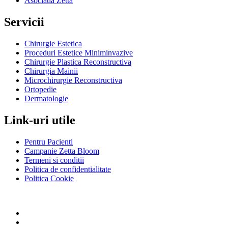
Asociatia Zetta
Servicii
Chirurgie Estetica
Proceduri Estetice Miniminvazive
Chirurgie Plastica Reconstructiva
Chirurgia Mainii
Microchirurgie Reconstructiva
Ortopedie
Dermatologie
Link-uri utile
Pentru Pacienti
Campanie Zetta Bloom
Termeni si conditii
Politica de confidentialitate
Politica Cookie