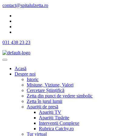
contact@spitalulzetta.ro
031 438 23 23
Acasă
Despre noi
Istoric
Misiune, Viziune, Valori
Cercetare Științifică
Zetta din punct de vedere simbolic
Zetta în jurul lumii
Apariții de presă
Apariții TV
Apariții Tipărite
Intervenții Complexe
Rubrica Catchy.ro
Tur virtual