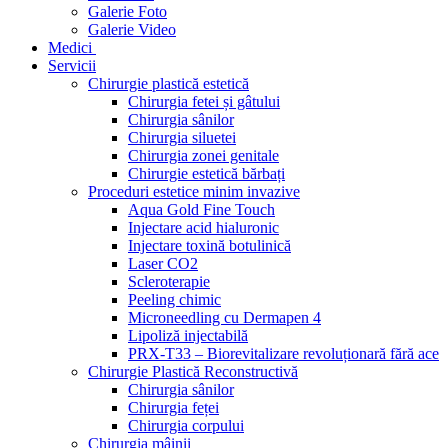
Galerie Foto
Galerie Video
Medici
Servicii
Chirurgie plastică estetică
Chirurgia fetei și gâtului
Chirurgia sânilor
Chirurgia siluetei
Chirurgia zonei genitale
Chirurgie estetică bărbați
Proceduri estetice minim invazive
Aqua Gold Fine Touch
Injectare acid hialuronic
Injectare toxină botulinică
Laser CO2
Scleroterapie
Peeling chimic
Microneedling cu Dermapen 4
Lipoliză injectabilă
PRX-T33 – Biorevitalizare revoluționară fără ace
Chirurgie Plastică Reconstructivă
Chirurgia sânilor
Chirurgia feței
Chirurgia corpului
Chirurgia mâinii