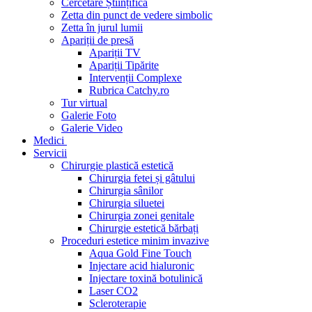
Cercetare Științifică
Zetta din punct de vedere simbolic
Zetta în jurul lumii
Apariții de presă
Apariții TV
Apariții Tipărite
Intervenții Complexe
Rubrica Catchy.ro
Tur virtual
Galerie Foto
Galerie Video
Medici
Servicii
Chirurgie plastică estetică
Chirurgia fetei și gâtului
Chirurgia sânilor
Chirurgia siluetei
Chirurgia zonei genitale
Chirurgie estetică bărbați
Proceduri estetice minim invazive
Aqua Gold Fine Touch
Injectare acid hialuronic
Injectare toxină botulinică
Laser CO2
Scleroterapie