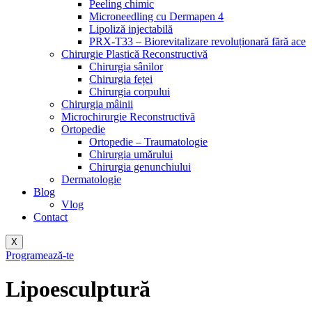
Peeling chimic
Microneedling cu Dermapen 4
Lipoliză injectabilă
PRX-T33 – Biorevitalizare revoluționară fără ace
Chirurgie Plastică Reconstructivă
Chirurgia sânilor
Chirurgia feței
Chirurgia corpului
Chirurgia mâinii
Microchirurgie Reconstructivă
Ortopedie
Ortopedie – Traumatologie
Chirurgia umărului
Chirurgia genunchiului
Dermatologie
Blog
Vlog
Contact
X
Programează-te
Lipoesculptură