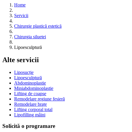
Home
Servicii
Chirurgie plastică estetică
Chirurgia siluetei
Lipoesculptură
Alte servicii
Liposucție
Lipoesculptură
Abdominoplastie
Miniabdominoplastie
Lifting de coapse
Remodelare regiune fesieră
Remodelare brațe
Lifting corporal total
Lipofilling mâini
Solicită o programare