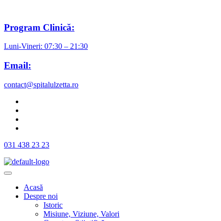
Program Clinică:
Luni-Vineri: 07:30 – 21:30
Email:
contact@spitalulzetta.ro
031 438 23 23
Acasă
Despre noi
Istoric
Misiune, Viziune, Valori