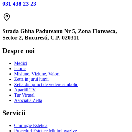
031 438 23 23
Strada Ghita Padureanu Nr 5, Zona Floreasca,
Sector 2, Bucuresti, C.P. 020311
Despre noi
Medici
Istoric
Misiune, Viziune, Valori
Zetta in jurul lumii
Zetta din punct de vedere simbolic
Aparitii TV
Tur Virtual
Asociatia Zetta
Servicii
Chirurgie Estetica
Proceduri Estetice Miniminvazive