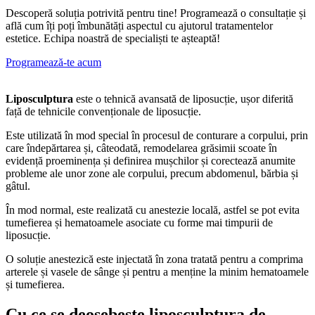
Descoperă soluția potrivită pentru tine! Programează o consultație și
află cum îți poți îmbunătăți aspectul cu ajutorul tratamentelor
estetice. Echipa noastră de specialiști te așteaptă!
Programează-te acum
Liposculptura
este o tehnică avansată de liposucție, ușor diferită
față de tehnicile convenționale de liposucție.
Este utilizată în mod special în procesul de conturare a corpului, prin
care îndepărtarea și, câteodată, remodelarea grăsimii scoate în
evidență proeminența și definirea mușchilor și corectează anumite
probleme ale unor zone ale corpului, precum abdomenul, bărbia și
gâtul.
În mod normal, este realizată cu anestezie locală, astfel se pot evita
tumefierea și hematoamele asociate cu forme mai timpurii de
liposucție.
O soluție anestezică este injectată în zona tratată pentru a comprima
arterele și vasele de sânge și pentru a menține la minim hematoamele
și tumefierea.
Cu ce se deosebește liposculptura de