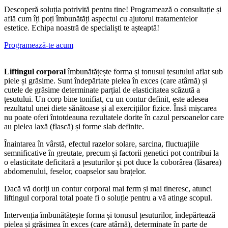
Descoperă soluția potrivită pentru tine! Programează o consultație și
află cum îți poți îmbunătăți aspectul cu ajutorul tratamentelor
estetice. Echipa noastră de specialiști te așteaptă!
Programează-te acum
Liftingul corporal
îmbunătățește forma și tonusul țesutului aflat sub
piele și grăsime. Sunt îndepărtate pielea în exces (care atârnă) și
cutele de grăsime determinate parțial de elasticitatea scăzută a
țesutului. Un corp bine tonifiat, cu un contur definit, este adesea
rezultatul unei diete sănătoase și al exercițiilor fizice. Însă mișcarea
nu poate oferi întotdeauna rezultatele dorite în cazul persoanelor care
au pielea laxă (flască) și forme slab definite.
Înaintarea în vârstă, efectul razelor solare, sarcina, fluctuațiile
semnificative în greutate, precum și factorii genetici pot contribui la
o elasticitate deficitară a țesuturilor și pot duce la coborârea (lăsarea)
abdomenului, feselor, coapselor sau brațelor.
Dacă vă doriți un contur corporal mai ferm și mai tineresc, atunci
liftingul corporal total poate fi o soluție pentru a vă atinge scopul.
Intervenția îmbunătățește forma și tonusul țesuturilor, îndepărtează
pielea și grăsimea în exces (care atârnă), determinate în parte de