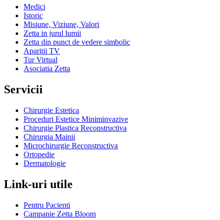
Medici
Istoric
Misiune, Viziune, Valori
Zetta in jurul lumii
Zetta din punct de vedere simbolic
Aparitii TV
Tur Virtual
Asociatia Zetta
Servicii
Chirurgie Estetica
Proceduri Estetice Miniminvazive
Chirurgie Plastica Reconstructiva
Chirurgia Mainii
Microchirurgie Reconstructiva
Ortopedie
Dermatologie
Link-uri utile
Pentru Pacienti
Campanie Zetta Bloom