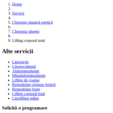
Home
Servicii
Chirurgie plastică estetică
Chirurgia siluetei
Lifting corporal total
Alte servicii
Liposucție
Lipoesculptură
Abdominoplastie
Miniabdominoplastie
Lifting de coapse
Remodelare regiune fesieră
Remodelare brațe
Lifting corporal total
Lipofilling mâini
Solicită o programare