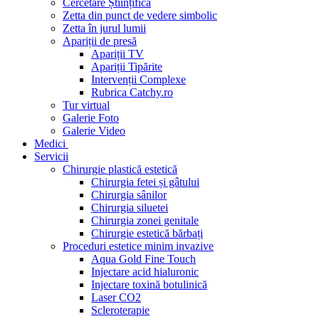
Cercetare Științifică
Zetta din punct de vedere simbolic
Zetta în jurul lumii
Apariții de presă
Apariții TV
Apariții Tipărite
Intervenții Complexe
Rubrica Catchy.ro
Tur virtual
Galerie Foto
Galerie Video
Medici
Servicii
Chirurgie plastică estetică
Chirurgia fetei și gâtului
Chirurgia sânilor
Chirurgia siluetei
Chirurgia zonei genitale
Chirurgie estetică bărbați
Proceduri estetice minim invazive
Aqua Gold Fine Touch
Injectare acid hialuronic
Injectare toxină botulinică
Laser CO2
Scleroterapie