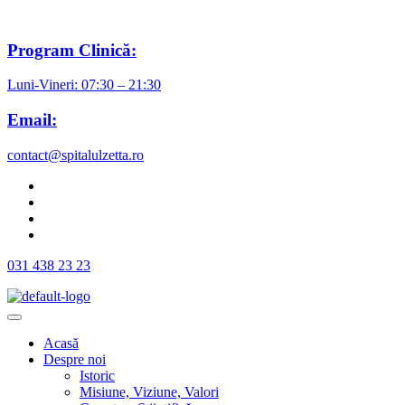
Program Clinică:
Luni-Vineri: 07:30 – 21:30
Email:
contact@spitalulzetta.ro
031 438 23 23
Acasă
Despre noi
Istoric
Misiune, Viziune, Valori