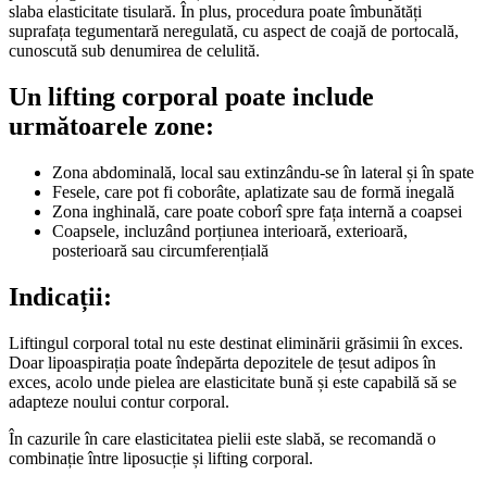
slaba elasticitate tisulară. În plus, procedura poate îmbunătăți
suprafața tegumentară neregulată, cu aspect de coajă de portocală,
cunoscută sub denumirea de celulită.
Un lifting corporal poate include
următoarele zone:
Zona abdominală, local sau extinzându-se în lateral și în spate
Fesele, care pot fi coborâte, aplatizate sau de formă inegală
Zona inghinală, care poate coborî spre fața internă a coapsei
Coapsele, incluzând porțiunea interioară, exterioară,
posterioară sau circumferențială
Indicații:
Liftingul corporal total nu este destinat eliminării grăsimii în exces.
Doar lipoaspirația poate îndepărta depozitele de țesut adipos în
exces, acolo unde pielea are elasticitate bună și este capabilă să se
adapteze noului contur corporal.
În cazurile în care elasticitatea pielii este slabă, se recomandă o
combinație între liposucție și lifting corporal.