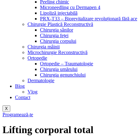
Peeling chimic
Microneedling cu Dermapen 4
Lipoliză injectabilă
PRX-T33 – Biorevitalizare revoluționară fără ace
Chirurgie Plastică Reconstructivă
Chirurgia sânilor
Chirurgia feței
Chirurgia corpului
Chirurgia mâinii
Microchirurgie Reconstructivă
Ortopedie
Ortopedie – Traumatologie
Chirurgia umărului
Chirurgia genunchiului
Dermatologie
Blog
Vlog
Contact
X
Programează-te
Lifting corporal total