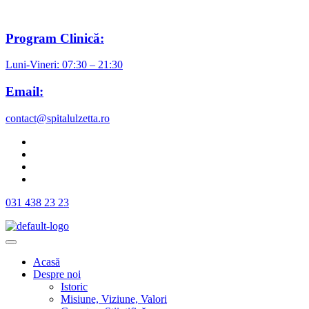
Program Clinică:
Luni-Vineri: 07:30 – 21:30
Email:
contact@spitalulzetta.ro
031 438 23 23
Acasă
Despre noi
Istoric
Misiune, Viziune, Valori