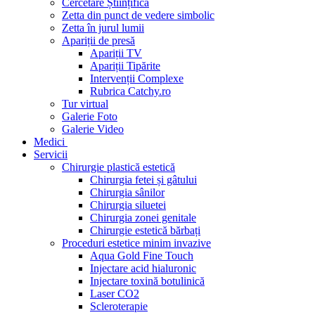
Cercetare Științifică
Zetta din punct de vedere simbolic
Zetta în jurul lumii
Apariții de presă
Apariții TV
Apariții Tipărite
Intervenții Complexe
Rubrica Catchy.ro
Tur virtual
Galerie Foto
Galerie Video
Medici
Servicii
Chirurgie plastică estetică
Chirurgia fetei și gâtului
Chirurgia sânilor
Chirurgia siluetei
Chirurgia zonei genitale
Chirurgie estetică bărbați
Proceduri estetice minim invazive
Aqua Gold Fine Touch
Injectare acid hialuronic
Injectare toxină botulinică
Laser CO2
Scleroterapie