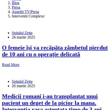
Blog
Presa
Aparitii TV|Presa
Interventii Complexe
Spitalul Zetta
26 martie 2025
O femeie îşi va recăpăta zâmbetul pierdut
de 10 ani cu o operaţie delicată
Read More
Spitalul Zetta
26 martie 2025
Medicii romani i-au transplantat unui
pacient un deget de la picior la mana.
Interventia rara asteptata timp de 3 ani