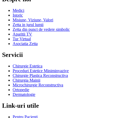
Medici
Istoric
Misiune, Viziune, Valori
Zetta in jurul lumii
Zetta din punct de vedere simbolic
Aparitii TV
Tur Virtual
Asociatia Zetta
Servicii
Chirurgie Estetica
Proceduri Estetice Miniminvazive
Chirurgie Plastica Reconstructiva
Chirurgia Mainii
Microchirurgie Reconstructiva
Ortopedie
Dermatologie
Link-uri utile
Pentru Pacienti