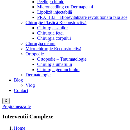
Peeling chimic
Microneedling cu Dermapen 4
Lipoliză injectabilă
PRX-T33 – Biorevitalizare revoluționară fără ace
Chirurgie Plastică Reconstructivă
Chirurgia sânilor
Chirurgia feței
Chirurgia corpului
Chirurgia mâinii
Microchirurgie Reconstructivă
Ortopedie
Ortopedie – Traumatologie
Chirurgia umărului
Chirurgia genunchiului
Dermatologie
Blog
Vlog
Contact
X
Programează-te
Interventii Complexe
Home