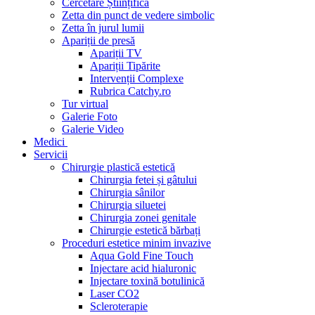
Cercetare Științifică
Zetta din punct de vedere simbolic
Zetta în jurul lumii
Apariții de presă
Apariții TV
Apariții Tipărite
Intervenții Complexe
Rubrica Catchy.ro
Tur virtual
Galerie Foto
Galerie Video
Medici
Servicii
Chirurgie plastică estetică
Chirurgia fetei și gâtului
Chirurgia sânilor
Chirurgia siluetei
Chirurgia zonei genitale
Chirurgie estetică bărbați
Proceduri estetice minim invazive
Aqua Gold Fine Touch
Injectare acid hialuronic
Injectare toxină botulinică
Laser CO2
Scleroterapie