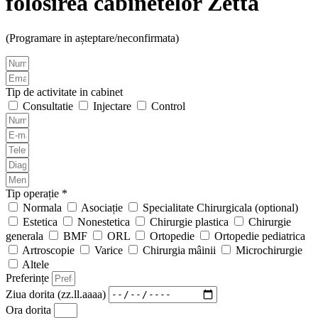
folosirea cabinetelor Zetta
(Programare in așteptare/neconfirmata)
Tip de activitate in cabinet
Consultatie
Injectare
Control
Tip operație *
Normala
Asociație
Specialitate Chirurgicala (optional)
Estetica
Nonestetica
Chirurgie plastica
Chirurgie
generala
BMF
ORL
Ortopedie
Ortopedie pediatrica
Artroscopie
Varice
Chirurgia mâinii
Microchirurgie
Altele
Preferințe
Ziua dorita (zz.ll.aaaa)
Ora dorita