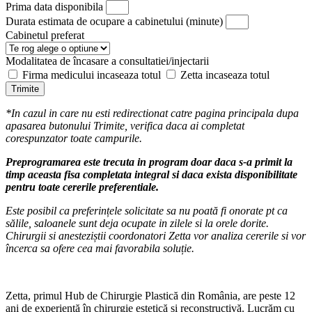
Prima data disponibila
Durata estimata de ocupare a cabinetului (minute)
Cabinetul preferat
Modalitatea de încasare a consultatiei/injectarii
Firma medicului incaseaza totul
Zetta incaseaza totul
Trimite
*In cazul in care nu esti redirectionat catre pagina principala dupa
apasarea butonului Trimite, verifica daca ai completat
corespunzator toate campurile.
Preprogramarea este trecuta in program doar daca s-a primit la
timp aceasta fisa completata integral si daca exista disponibilitate
pentru toate cererile preferentiale.
Este posibil ca preferințele solicitate sa nu poată fi onorate pt ca
sălile, saloanele sunt deja ocupate in zilele si la orele dorite.
Chirurgii si anesteziștii coordonatori Zetta vor analiza cererile si vor
încerca sa ofere cea mai favorabila soluție.
Zetta, primul Hub de Chirurgie Plastică din România, are peste 12
ani de experiență în chirurgie estetică și reconstructivă. Lucrăm cu