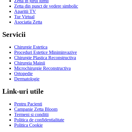
Zetta in jurul lumii
Zetta din punct de vedere simbolic
Aparitii TV
Tur Virtual
Asociatia Zetta
Servicii
Chirurgie Estetica
Proceduri Estetice Miniminvazive
Chirurgie Plastica Reconstructiva
Chirurgia Mainii
Microchirurgie Reconstructiva
Ortopedie
Dermatologie
Link-uri utile
Pentru Pacienti
Campanie Zetta Bloom
Termeni si conditii
Politica de confidentialitate
Politica Cookie