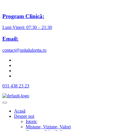
Program Clinică:
Luni-Vineri: 07:30 – 21:30
Email:
contact@spitalulzetta.ro
031 438 23 23
Acasă
Despre noi
Istoric
Misiune, Viziune, Valori