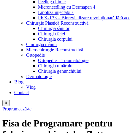
Peeling chimic
Microneedling cu Dermapen 4
Lipoliză injectabilă
PRX-T33 – Biorevitalizare revoluționară fără ace
Chirurgie Plastică Reconstructivă
Chirurgia sânilor
Chirurgia feței
Chirurgia corpului
Chirurgia mâinii
Microchirurgie Reconstructivă
Ortopedie
Ortopedie – Traumatologie
Chirurgia umărului
Chirurgia genunchiului
Dermatologie
Blog
Vlog
Contact
X
Programează-te
Fisa de Programare pentru